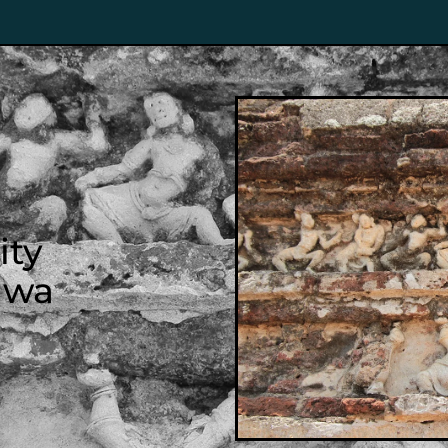
ity
uwa